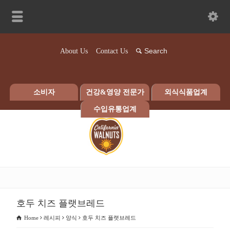
About Us
Contact Us
소비자
건강&영양 전문가
외식식품업계
수입유통업계
호두 치즈 플랫브레드
Home
레시피
양식
호두 치즈 플랫브레드