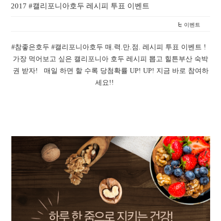
2017 #캘리포니아호두 레시피 투표 이벤트
이벤트
#참좋은호두 #캘리포니아호두 매.력.만.점. 레시피 투표 이벤트 !
가장 먹어보고 싶은 캘리포니아 호두 레시피 뽑고 힐튼부산 숙박
권 받자! 매일 하면 할 수록 당첨확률 UP! UP! 지금 바로 참여하
세요!!