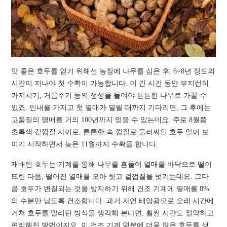
맛 좋은 호두를 얻기 위해선 농장에 나무를 심은 후, 6~8년 정도의
시간이 지나야 첫 수확이 가능합니다. 이 긴 시간 동안 부지런히
가지치기, 거름주기 등의 정성을 들여야 튼튼한 나무로 가꿀 수
있죠. 인내를 가지고 첫 열매가 열릴 때까지 기다리면, 그 후에는
고품질의 열매를 거의 100년까지 얻을 수 있는데요. 주로 8월쯤
초록색 겉껍질 사이로, 튼튼한 속 껍질로 둘러싸인 호두 알이 보
이기 시작하면서 늦은 11월까지 수확을 합니다.
재배된 호두는 기계를 통해 나무를 흔들어 열매를 바닥으로 떨어
뜨린 다음, 떨어진 열매를 모아 씻고 겉껍질을 벗기는데요. 그다
음 호두가 변질되는 것을 방지하기 위해 건조 기계에 열매를 8%
의 수분만 남도록 건조합니다. 과거 자연 태양광으로 오래 시간에
거쳐 호두를 말리던 방식을 생각해 본다면, 훨씬 시간도 절약하고
편리해진 방법이지요. 이 건조 기계 덕분에 더욱 많은 호두를 생