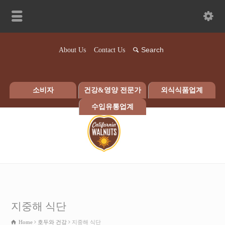
About Us
Contact Us
소비자
건강&영양 전문가
외식식품업계
수입유통업계
지중해 식단
Home
호두와 건강
지중해 식단