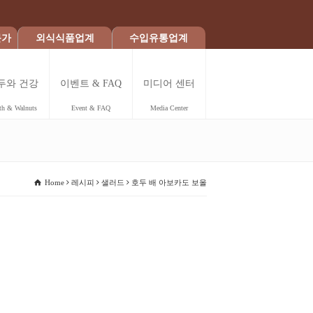
문가
외식식품업계
수입유통업계
두와 건강
이벤트 & FAQ
미디어 센터
th & Walnuts
Event & FAQ
Media Center
Home
레시피
샐러드
호두 배 아보카도 보올