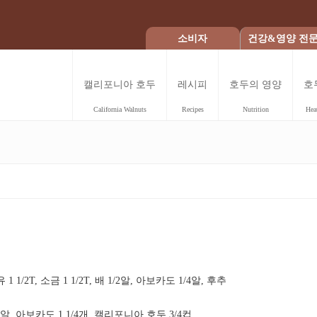
소비자
건강&영양 전
캘리포니아 호두
레시피
호두의 영양
호
California Walnuts
Recipes
Nutrition
Hea
 1/2T, 소금 1 1/2T, 배 1/2알, 아보카도 1/4알, 후추
1알, 아보카도 1 1/4개, 캘리포니아 호두 3/4컵