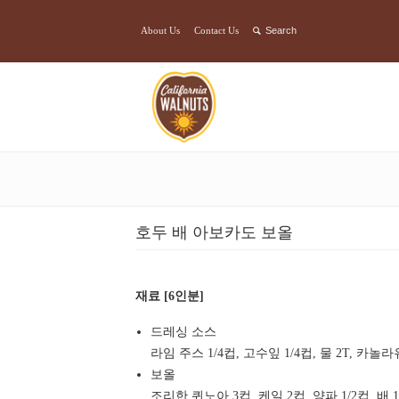
About Us
Contact Us
호두 배 아보카도 보올
재료 [6인분]
드레싱 소스
라임 주스 1/4컵, 고수잎 1/4컵, 물 2T, 카놀라유 1
보올
조리한 퀴노아 3컵, 케일 2컵, 양파 1/2컵, 배 