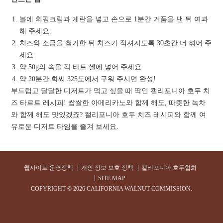
볼에 휘핑크림과 계란을 넣고 손으로 1분간 거품을 낸 뒤 여과
해 주세요.
치즈와 소금을 첨가한 뒤 치즈가 적셔지도록 30초간 더 섞어 주
세요
약 50g의 속을 각 타트 셸에 넣어 주세요
약 20분간 화씨 325도에서 구워 주시면 완성!
부드럽고 달달한 디저트가 먹고 싶을 때 딱인 캘리포니아 호두 치
즈 타르트 레시피! 쌉쌀한 아메리카노와 함께 해도, 따뜻한 녹차
와 함께 해도 맛있겠죠? 캘리포니아 호두 치즈 레시피와 함께 여
유로운 디저트 타임을 즐겨 보세요.
웹사이트 운영정책
개인 정보 보호 정책
캘리포니아 호두협회
SITE MAP
COPYRIGHT ©
2026 CALIFORNIA WALNUT COMMISSION.