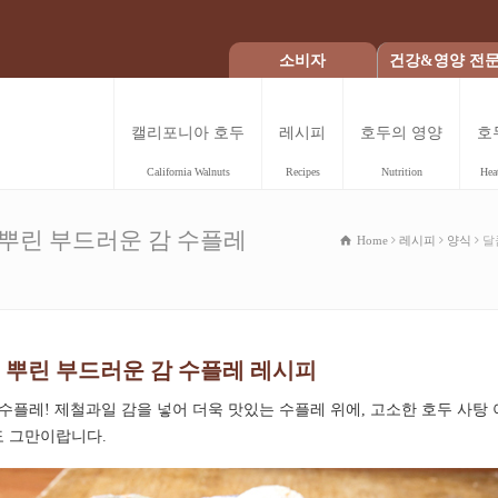
소비자
건강&영양 전
캘리포니아 호두
레시피
호두의 영양
호
California Walnuts
Recipes
Nutrition
Hea
뿌린 부드러운 감 수플레
Home
레시피
양식
달
 뿌린 부드러운 감 수플레 레시피
수플레! 제철과일 감을 넣어 더욱 맛있는 수플레 위에, 고소한 호두 사탕
도 그만이랍니다.