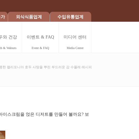
문가
외식식품업계
수입유통업계
두와 건강
이벤트 & FAQ
미디어 센터
th & Walnuts
Event & FAQ
Media Center
콤한 캘리포니아 호두 사탕을 뿌린 부드러운 감 수플레 레시피
 아이스크림을 얹은 디저트를 만들어 볼까요? 보