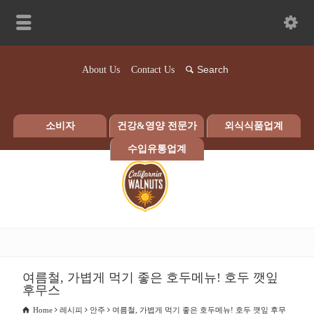
About Us
Contact Us
소비자
건강&영양 전문가
외식식품업계
수입유통업계
여름철, 가볍게 먹기 좋은 호두메뉴! 호두 깻잎
후무스
Home
레시피
안주
여름철, 가볍게 먹기 좋은 호두메뉴! 호두 깻잎 후무