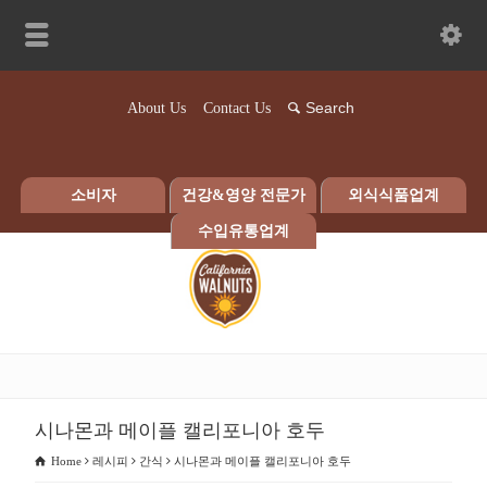
About Us
Contact Us
소비자
건강&영양 전문가
외식식품업계
수입유통업계
시나몬과 메이플 캘리포니아 호두
Home
레시피
간식
시나몬과 메이플 캘리포니아 호두