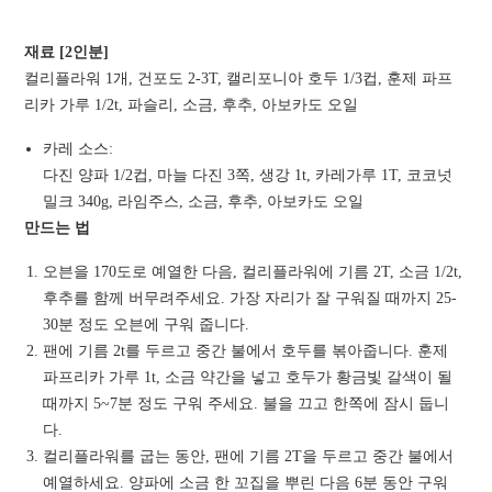
재료 [2인분]
컬리플라워 1개, 건포도 2-3T, 캘리포니아 호두 1/3컵, 훈제 파프
리카 가루 1/2t, 파슬리, 소금, 후추, 아보카도 오일
카레 소스:
다진 양파 1/2컵, 마늘 다진 3쪽, 생강 1t, 카레가루 1T, 코코넛
밀크 340g, 라임주스, 소금, 후추, 아보카도 오일
만드는 법
오븐을 170도로 예열한 다음, 컬리플라워에 기름 2T, 소금 1/2t,
후추를 함께 버무려주세요. 가장 자리가 잘 구워질 때까지 25-
30분 정도 오븐에 구워 줍니다.
팬에 기름 2t를 두르고 중간 불에서 호두를 볶아줍니다. 훈제
파프리카 가루 1t, 소금 약간을 넣고 호두가 황금빛 갈색이 될
때까지 5~7분 정도 구워 주세요. 불을 끄고 한쪽에 잠시 둡니
다.
컬리플라워를 굽는 동안, 팬에 기름 2T을 두르고 중간 불에서
예열하세요. 양파에 소금 한 꼬집을 뿌린 다음 6분 동안 구워