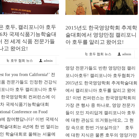
은 호두, 캘리포니아 호두
2015년도 한국영양학회 추계학
 6차 국제식품기능학술대
술대회에서 영양만점 캘리포니
 전 세계 식품 전문가들
아 호두를 알리고 왔어요!
나고 왔어요!
호두 협회 뉴스
admin
호두 협회 뉴스
admin
영양 전문가들도 반한 영양만점 캘리
st for you from California!’ 전
포니아호두! 캘리포니아 호두협회가
식품 전문가들도 인정한 건강식
2015년도 한국영양학회 추계학술대회
리포니아 호두 캘리포니아 호두
에서 캘리포니아 호두를 알리고 왔어
 한국영양학회 컨퍼런스에 이
요! 이번 컨퍼런스는 한국영양학회의
 6차 국제식품기능학술대회
가장 큰 행사 중 하나로, 영양 전문가
ational Conference on Food
들이 모인 자리답게 캘리포니아 호두
ors)에 참여했답니다! 이번 국제식
에 대한 관심도 뜨거웠는데요, 그 현
학술대회는 4년에 한 번 열리는
장 속으로 한번 가보실까요? 호두
인 학술대회로 올해는 서울에
에 대한 지식은 물론 호두의 영양가만