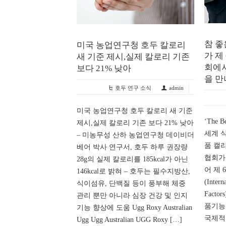
참 좋
미국 농업연구청 호두 칼로리
가 제
새 기준 제시,실제 칼로리 기존
회에서
보다 21% 낮아
을 만
호두 연구 소식
admin
미국 농업연구청 호두 칼로리 새 기준
‘The Be
제시,실제 칼로리 기존 보다 21% 낮아
세계 
– 미농무성 산하 농업연구청 데이비더
품 캘
베어 박사 연구서, 호두 하루 권장량
협회가
28g의 실제 칼로리를 185kcal가 아닌
어 제
146kcal로 밝혀 – 호두는 필수지방산,
(Intern
식이섬유, 단백질 등이 풍부해 체중
Fact
관리 뿐만 아니라 심장 건강 및 인지
품기능
기능 향상에 도움 Ugg Roxy Australian
국제적
Ugg Ugg Australian UGG Roxy […]