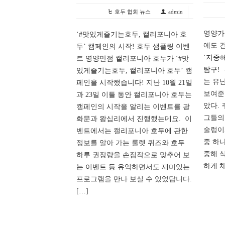
호두 협회 뉴스
admin
영양가
‘#맛있게즐기는호두, 캘리포니아 호
에도 
두’ 캠페인의 시작! 호두 샘플링 이벤
‘지중
트 영양만점 캘리포니아 호두가 ‘#맛
탐구!
있게즐기는호두, 캘리포니아 호두’ 캠
는 유
페인을 시작했습니다! 지난 10월 21일
보여준
과 23일 이틀 동안 캘리포니아 호두는
았다.
캠페인의 시작을 알리는 이벤트를 광
그들의
화문과 왕십리에서 진행했는데요. 이
술렁이
벤트에서는 캘리포니아 호두에 관한
중 하나
정보를 알아 가는 룰렛 퀴즈와 호두
중해 
하루 권장량을 손짐작으로 맞추어 보
하게 체
는 이벤트 등 유익하면서도 재미있는
프로그램을 만나 보실 수 있었답니다.
[…]