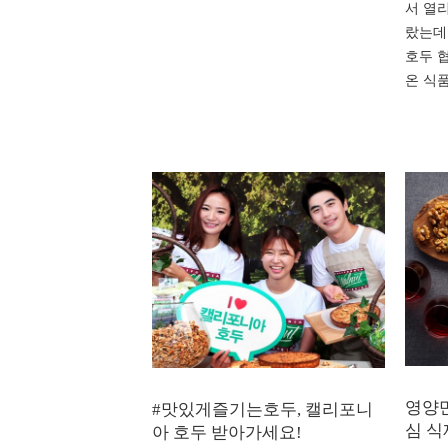
서 열
랐는데
호두 
온 식
영양만
#맛있게즐기는호두, 캘리포니
심 식
아 호두 받아가세요!