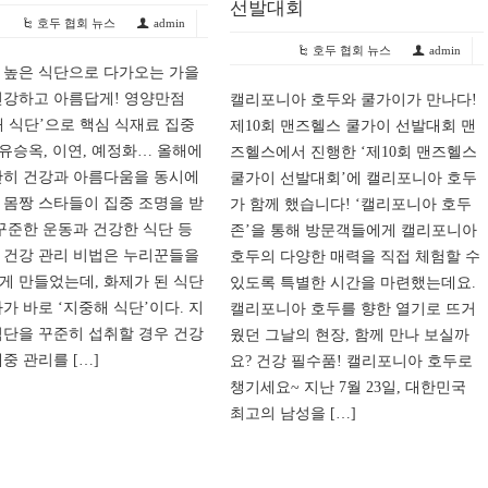
선발대회
호두 협회 뉴스
admin
호두 협회 뉴스
admin
 높은 식단으로 다가오는 가을
건강하고 아름답게! 영양만점
캘리포니아 호두와 쿨가이가 만나다!
해 식단’으로 핵심 식재료 집중
제10회 맨즈헬스 쿨가이 선발대회 맨
 유승옥, 이연, 예정화… 올해에
즈헬스에서 진행한 ‘제10회 맨즈헬스
난히 건강과 아름다움을 동시에
쿨가이 선발대회’에 캘리포니아 호두
 몸짱 스타들이 집중 조명을 받
가 함께 했습니다! ‘캘리포니아 호두
 꾸준한 운동과 건강한 식단 등
존’을 통해 방문객들에게 캘리포니아
 건강 관리 비법은 누리꾼들을
호두의 다양한 매력을 직접 체험할 수
게 만들었는데, 화제가 된 식단
있도록 특별한 시간을 마련했는데요.
가 바로 ‘지중해 식단’이다. 지
캘리포니아 호두를 향한 열기로 뜨거
식단을 꾸준히 섭취할 경우 건강
웠던 그날의 현장, 함께 만나 보실까
중 관리를 […]
요? 건강 필수품! 캘리포니아 호두로
챙기세요~ 지난 7월 23일, 대한민국
최고의 남성을 […]