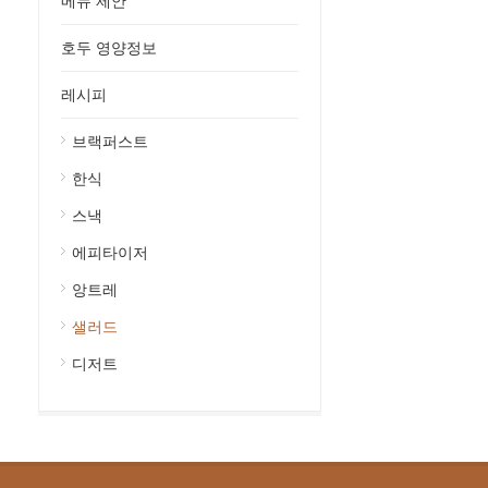
메뉴 제안
호두 영양정보
레시피
브랙퍼스트
한식
스낵
에피타이저
앙트레
샐러드
디저트