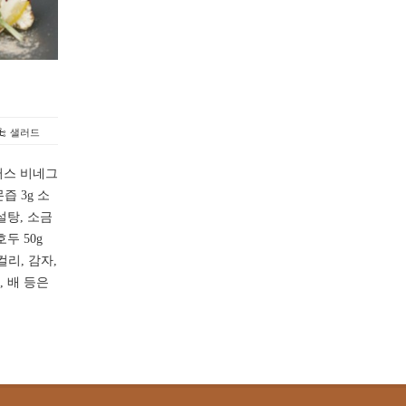
샐러드
러스 비네그
몬즙 3g 소
 설탕, 소금
호두 50g
리, 감자,
, 배 등은