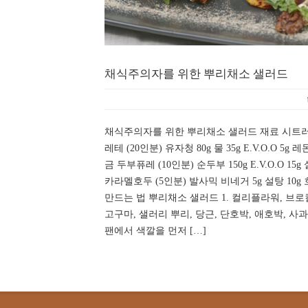
채식주의자를 위한 뿌리채소 샐러드
채식주의자를 위한 뿌리채소 샐러드 재료 시트
레테 (20인분) 유자청 80g 물 35g E.V.O.O 5g 레
금 두부퓨레 (10인분) 순두부 150g E.V.O.O 15g
카라멜호두 (5인분) 발사믹 비네거 5g 설탕 10g 
만드는 법 뿌리채소 샐러드 1. 컬리플라워, 브로컬
고구마, 샐러리 뿌리, 당근, 단호박, 애호박, 사과
팬에서 색깔을 먼저 […]