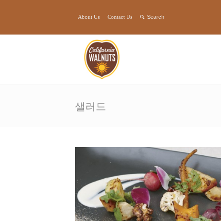
About Us
Contact Us
샐러드