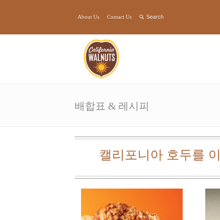
About Us
Contact Us
배합표 & 레시피
캘리포니아 호두를 이