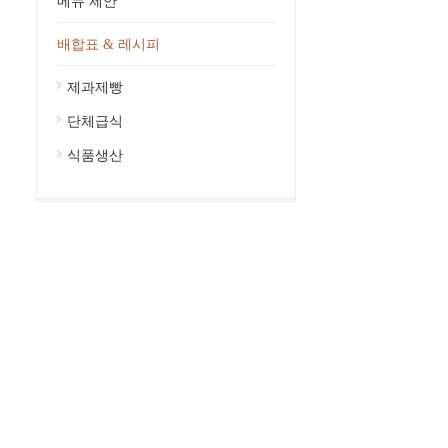
메뉴 제안
배합표 & 레시피
제과제빵
단체급식
식품생산