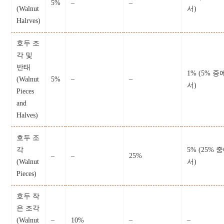
5%
–
–
(Walnut
서)
Halrves)
호두 조
각 및
반태
1% (5% 중
(Walnut
5%
–
–
서)
Pieces
and
Halves)
호두 조
각
5% (25% 
–
–
25%
(Walnut
서)
Pieces)
호두 작
은 조각
(Walnut
–
10%
–
–