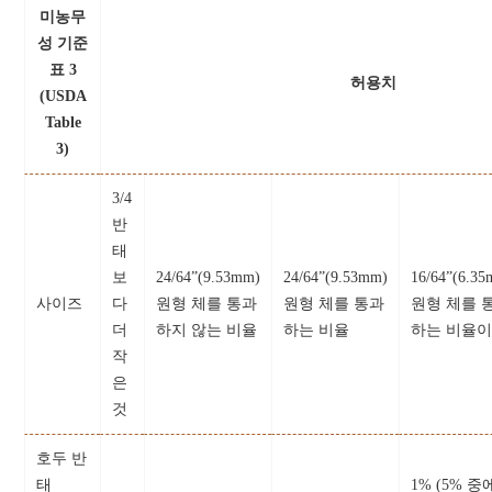
미농무
성 기준
표 3
허용치
(USDA
Table
3)
3/4
반
태
보
24/64”(9.53mm)
24/64”(9.53mm)
16/64”(6.3
사이즈
다
원형 체를 통과
원형 체를 통과
원형 체를 
더
하지 않는 비율
하는 비율
하는 비율
작
은
것
호두 반
태
1% (5% 중