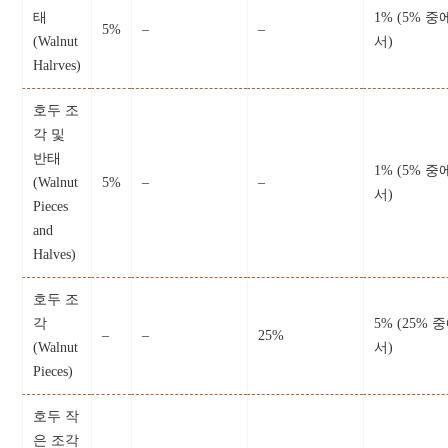
태
1% (5% 중
5%
–
–
(Walnut
서)
Halrves)
호두 조
각 및
반태
1% (5% 중
(Walnut
5%
–
–
서)
Pieces
and
Halves)
호두 조
각
5% (25% 
–
–
25%
(Walnut
서)
Pieces)
호두 작
은 조각