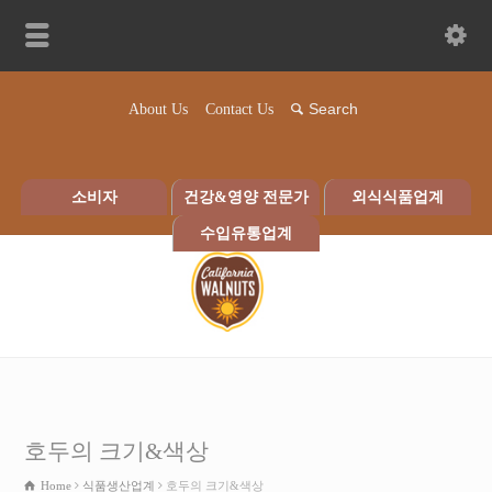
About Us
Contact Us
소비자
건강&영양 전문가
외식식품업계
수입유통업계
호두의 크기&색상
Home
식품생산업계
호두의 크기&색상