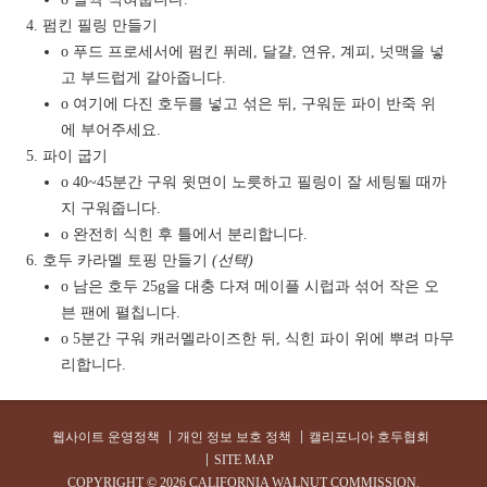
펌킨 필링 만들기
o 푸드 프로세서에 펌킨 퓌레, 달걀, 연유, 계피, 넛맥을 넣
고 부드럽게 갈아줍니다.
o 여기에 다진 호두를 넣고 섞은 뒤, 구워둔 파이 반죽 위
에 부어주세요.
파이 굽기
o 40~45분간 구워 윗면이 노릇하고 필링이 잘 세팅될 때까
지 구워줍니다.
o 완전히 식힌 후 틀에서 분리합니다.
호두 카라멜 토핑 만들기
(선택)
o 남은 호두 25g을 대충 다져 메이플 시럽과 섞어 작은 오
븐 팬에 펼칩니다.
o 5분간 구워 캐러멜라이즈한 뒤, 식힌 파이 위에 뿌려 마무
리합니다.
웹사이트 운영정책
개인 정보 보호 정책
캘리포니아 호두협회
SITE MAP
COPYRIGHT ©
2026 CALIFORNIA WALNUT COMMISSION.