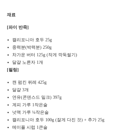
재료
[파이 반죽]
캘리포니아 호두 25g
중력분(박력분) 250g
차가운 버터 125g (작게 깍둑썰기)
달걀 노른자 1개
[필링]
캔 펌킨 퓌레 425g
달걀 3개
연유(콘덴스드 밀크) 397g
계피 가루 1작은술
넛맥 가루 ¼작은술
캘리포니아 호두 100g (잘게 다진 것) + 추가 25g
메이플 시럽 1큰술