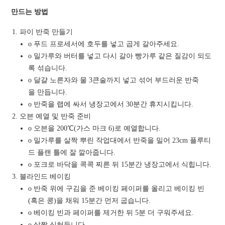
만드는 방법
파이 반죽 만들기
o 푸드 프로세서에 호두를 넣고 곱게 갈아주세요.
o 밀가루와 버터를 넣고 다시 갈아 빵가루 같은 질감이 되도
록 섞습니다.
o 달걀 노른자와 물 3큰술까지 넣고 섞어 부드러운 반죽
을 만듭니다.
o 반죽을 랩에 싸서 냉장고에서 30분간 휴지시킵니다.
오븐 예열 및 반죽 준비
o 오븐을 200℃(가스 마크 6)로 예열합니다.
o 밀가루를 살짝 뿌린 작업대에서 반죽을 밀어 23cm 플루티
드 플랜 틀에 잘 깔아줍니다.
o 포크로 바닥을 콕콕 찌른 뒤 15분간 냉장고에서 식힙니다.
블라인드 베이킹
o 반죽 위에 구김을 준 베이킹 페이퍼를 올리고 베이킹 빈
(혹은 콩)을 채워 15분간 먼저 굽습니다.
o 베이킹 빈과 페이퍼를 제거한 뒤 5분 더 구워주세요.
o 살짝 식혀둡니다.