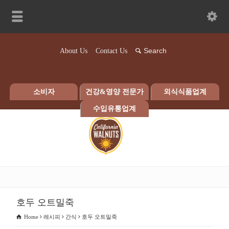
About Us
Contact Us
소비자
건강&영양 전문가
외식식품업계
수입유통업계
호두 오트밀죽
Home
레시피
간식
호두 오트밀죽